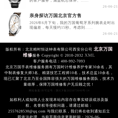
的客户服务，涵盖机芯保养、......
26-06-21
亲身探访万国北京官方售
2026年6月下旬，我的万国葡萄牙系列腕表走时出
现偏差，每天慢约15秒。考虑到......
26-06-21
北京万国
版权所有：北京精时恒达钟表有限公司西安分公司
维修
XML
服务 Copyright © 2010-2032
客户服务电话：400-992-7093
北京万国手表维修服务拥有万国时计维修养护专家30余名，其
中制表修复大师3名、精湛技艺工程师10名，技术总监10余名，
现已汇聚了北京乃至全国阵容强大的万国维修服务团队，技术力
量雄厚，保障万国维修客户无后顾之忧！
网站备案/许可证号：陕ICP备2025073640号-14
如权利人或知情人士发现本站内容存在事实错误或涉及版
权、名誉权等侵权问题，请通过邮箱：
2557628530@qq.com 与我们联系，我们将在收到通知后立
即依法处理。当前页面信息更新时间：2026-06-