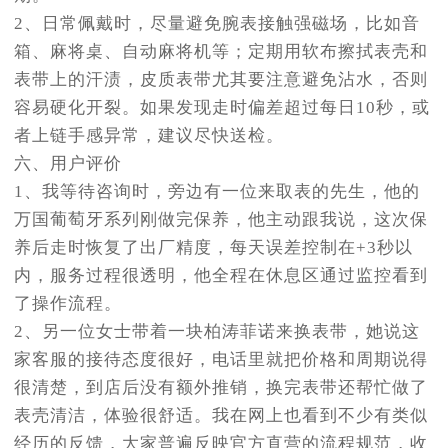
2、日常佩戴时，尽量避免腕表接触强磁场，比如音
箱、麻将桌、自动麻将机等；定期用软布擦拭表壳和
表带上的汗渍，皮质表带尤其要注意避免沾水，否则
容易硬化开裂。如果发现走时偏差超过每日10秒，或
者上链手感异常，建议尽快送检。
六、用户评价
1、我等待咨询时，旁边有一位来取表的先生，他的
万国葡萄牙系列刚做完保养，他主动跟我说，这次保
养后走时恢复了出厂精度，每天误差控制在+3秒以
内，服务过程很透明，他全程在休息区通过监控看到
了操作流程。
2、另一位女士带着一块柏涛菲诺来换表带，她说这
家客服的接待态度很好，电话里就把价格和周期说得
很清楚，到店后没有额外推销，换完表带还帮忙做了
表壳清洁，体验很舒适。我在网上也看到不少有类似
经历的反馈，大家普遍反映官方直营的流程规范，收