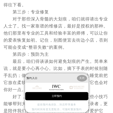
得往下看。
第三步：专业修复
对于那些深入骨髓的大划痕，咱们就得请出专业
人士了。找一家靠谱的维修店，最好是授权的那种。
他们那里有专业的工具和经验丰富的师傅，可以让你
的爱表恢复如初。记住，别图便宜去街边小店，否则
可能会变成“整容失败”的案例。
第四步：预防为主
最后，咱们得谈谈如何避免划痕的产生。简单来
说，就是要小心再小心。比如，摘下手表的时候别随
手乱扔；做家务或运动时最好摘下来；晚上睡觉前把
预约入口
关闭
它放在柔软的地方……总之，对它好一点，它也会对
你好一点。
好了，今天的分享就到这里啦。希望这些小技巧
立即预约
能够帮到大家。记住，手表不仅是时间的记录者，更
提前预约免排队，到店即享服务
预约时间有变无需取消，可随时重新预约
是陪伴我们度过每一天的伙伴。所以，好好爱护它