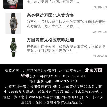
表，亲身探访了万国北京官方......
26-06-19
亲身探访万国北京官方售
前不久，我那块戴了快六年的万国飞行员腕表开始
走时偏慢，每天大概差十来秒......
26-06-18
万国表带太松应该咋处理
在佩戴万国手表时，如果发现表带过松，不仅影响
美观，还可能影响手表的正常......
26-05-16
北京万国
版权所有：北京精时恒达钟表有限公司西安分公司
维修
XML
服务 Copyright © 2010-2032
客户服务电话：400-992-7093
北京万国手表维修服务拥有万国时计维修养护专家30余名，其
中制表修复大师3名、精湛技艺工程师10名，技术总监10余名，
现已汇聚了北京乃至全国阵容强大的万国维修服务团队，技术力
量雄厚，保障万国维修客户无后顾之忧！