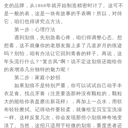
史的品牌，从1868年就开始制造精密时计了。这可不
是一般的表，这是一块有故事的手表啊！所以，对待
它，咱们也得讲究点方法。
第一步：心理疗法
遇到划痕，先别急着心疼，咱们得调整心态。想
想看，这不就像你的老朋友脸上多了几道岁月的痕迹
吗？别怕，咱有办法让它回到青春的样子。再说，这
年头流行什么？“复古风”啊！说不定这划痕还能给你
的表增添几分独特的魅力呢！
第二步：家庭小妙招
如果划痕不是特别严重，你可以试试自己动手丰
衣足食。找点牙膏（注意要选那种没有颗粒的，颗粒
大的能给你表盘磨出新花样），再加上一点水，用软
布轻轻擦拭。记得动作要轻柔，就像给宝贝宝宝洗澡
一样。这样反复几次，你会发现那些小划痕神奇地变
淡了。当然，这招只适用于轻微的划痕，重度患者还